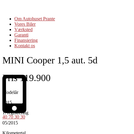
Om Autohuset Prante
Vores Biler
Værksted
Garanti
Finansiering
Kontakt os
MINI Cooper 1,5 aut. 5d
Pris 119.900
Modelår
2015
1. registrering
40 70 30 30
05/2015
Kilometertal