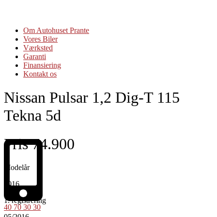
Om Autohuset Prante
Vores Biler
Værksted
Garanti
Finansiering
Kontakt os
Nissan Pulsar 1,2 Dig-T 115
Tekna 5d
Pris 74.900
Modelår
2016
1. registrering
40 70 30 30
05/2016